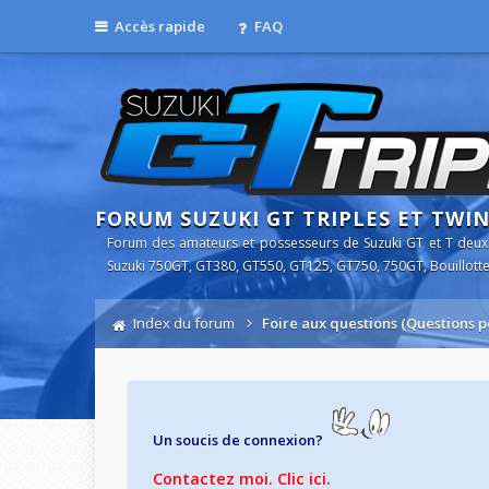
Accès rapide
FAQ
FORUM SUZUKI GT TRIPLES ET TWI
Forum des amateurs et possesseurs de Suzuki GT et T deux
Suzuki 750GT, GT380, GT550, GT125, GT750, 750GT, Bouillotte
Index du forum
Foire aux questions (Questions
Un soucis de connexion?
Contactez moi. Clic ici.