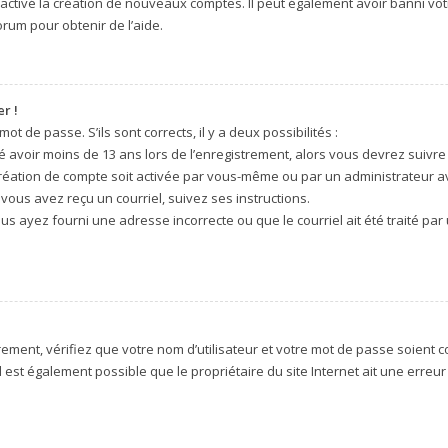
sactivé la création de nouveaux comptes. Il peut également avoir banni votr
orum pour obtenir de l’aide.
r !
ot de passe. S’ils sont corrects, il y a deux possibilités :
é avoir moins de 13 ans lors de l’enregistrement, alors vous devrez suivre 
réation de compte soit activée par vous-même ou par un administrateur a
 vous avez reçu un courriel, suivez ses instructions.
ous ayez fourni une adresse incorrecte ou que le courriel ait été traité par 
ment, vérifiez que votre nom d’utilisateur et votre mot de passe soient cor
 est également possible que le propriétaire du site Internet ait une erreur 