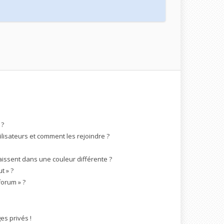
 ?
ilisateurs et comment les rejoindre ?
ssent dans une couleur différente ?
t » ?
forum » ?
s privés !