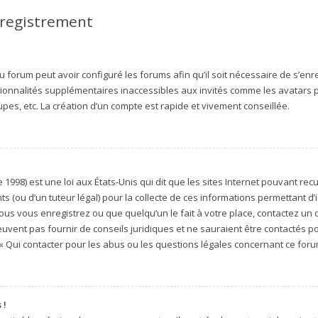
nregistrement
u forum peut avoir configuré les forums afin qu’il soit nécessaire de s’enr
ionnalités supplémentaires inaccessibles aux invités comme les avatars p
pes, etc. La création d’un compte est rapide et vivement conseillée.
 1998) est une loi aux États-Unis qui dit que les sites Internet pouvant re
s (ou d’un tuteur légal) pour la collecte de ces informations permettant d’
ous vous enregistrez ou que quelqu’un le fait à votre place, contactez un 
uvent pas fournir de conseils juridiques et ne sauraient être contactés p
« Qui contacter pour les abus ou les questions légales concernant ce forum
 !