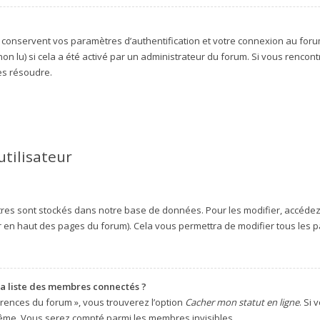
conservent vos paramètres d’authentification et votre connexion au forum. 
non lu) si cela a été activé par un administrateur du forum. Si vous renc
es résoudre.
utilisateur
res sont stockés dans notre base de données. Pour les modifier, accéde
eur en haut des pages du forum). Cela vous permettra de modifier tous les
 liste des membres connectés ?
érences du forum », vous trouverez l’option
Cacher mon statut en ligne
. Si
même. Vous serez compté parmi les membres invisibles.