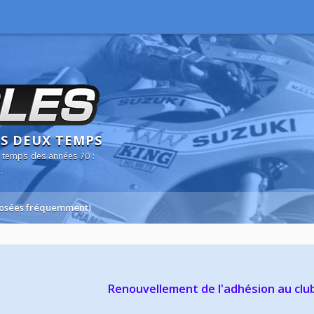
NS DEUX TEMPS
 temps des années 70 :
.
 posées fréquemment)
Renouvellement de l'adhésion au clu