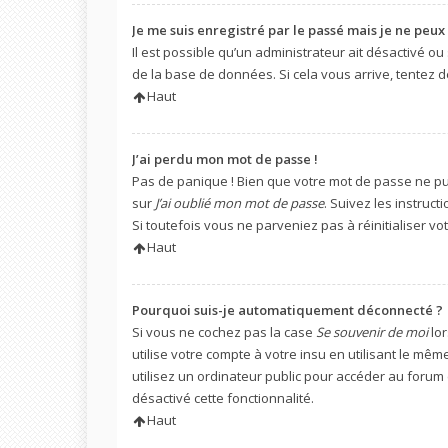
Je me suis enregistré par le passé mais je ne peux
Il est possible qu’un administrateur ait désactivé o
de la base de données. Si cela vous arrive, tentez d
Haut
J’ai perdu mon mot de passe !
Pas de panique ! Bien que votre mot de passe ne puis
sur
J’ai oublié mon mot de passe
. Suivez les instru
Si toutefois vous ne parveniez pas à réinitialiser v
Haut
Pourquoi suis-je automatiquement déconnecté ?
Si vous ne cochez pas la case
Se souvenir de moi
lor
utilise votre compte à votre insu en utilisant le mê
utilisez un ordinateur public pour accéder au forum (
désactivé cette fonctionnalité.
Haut