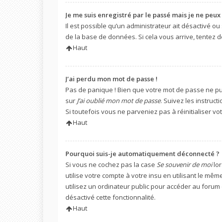
Je me suis enregistré par le passé mais je ne peux
Il est possible qu’un administrateur ait désactivé o
de la base de données. Si cela vous arrive, tentez d
Haut
J’ai perdu mon mot de passe !
Pas de panique ! Bien que votre mot de passe ne puis
sur
J’ai oublié mon mot de passe
. Suivez les instru
Si toutefois vous ne parveniez pas à réinitialiser v
Haut
Pourquoi suis-je automatiquement déconnecté ?
Si vous ne cochez pas la case
Se souvenir de moi
lor
utilise votre compte à votre insu en utilisant le mê
utilisez un ordinateur public pour accéder au forum (
désactivé cette fonctionnalité.
Haut