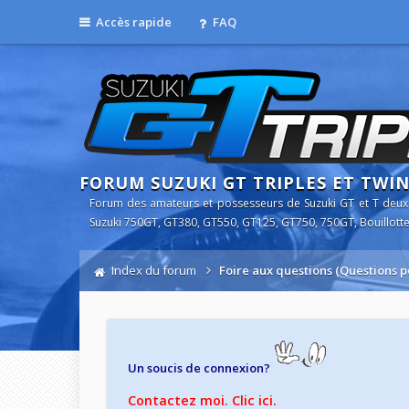
Accès rapide
FAQ
FORUM SUZUKI GT TRIPLES ET TWI
Forum des amateurs et possesseurs de Suzuki GT et T deux
Suzuki 750GT, GT380, GT550, GT125, GT750, 750GT, Bouillotte
Index du forum
Foire aux questions (Questions
Un soucis de connexion?
Contactez moi. Clic ici.