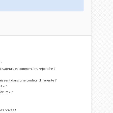
 ?
ilisateurs et comment les rejoindre ?
ssent dans une couleur différente ?
t » ?
forum » ?
s privés !