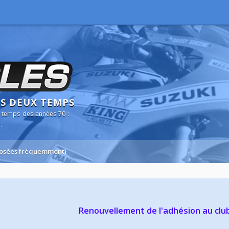
NS DEUX TEMPS
 temps des années 70 :
.
 posées fréquemment)
Renouvellement de l'adhésion au clu