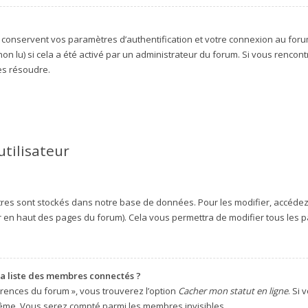
conservent vos paramètres d’authentification et votre connexion au forum. 
non lu) si cela a été activé par un administrateur du forum. Si vous renc
es résoudre.
utilisateur
res sont stockés dans notre base de données. Pour les modifier, accéde
eur en haut des pages du forum). Cela vous permettra de modifier tous les
 liste des membres connectés ?
érences du forum », vous trouverez l’option
Cacher mon statut en ligne
. Si
même. Vous serez compté parmi les membres invisibles.