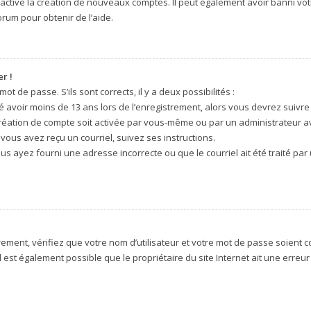
sactivé la création de nouveaux comptes. Il peut également avoir banni votr
orum pour obtenir de l’aide.
r !
ot de passe. S’ils sont corrects, il y a deux possibilités :
é avoir moins de 13 ans lors de l’enregistrement, alors vous devrez suivre 
réation de compte soit activée par vous-même ou par un administrateur a
 vous avez reçu un courriel, suivez ses instructions.
ous ayez fourni une adresse incorrecte ou que le courriel ait été traité par 
ment, vérifiez que votre nom d’utilisateur et votre mot de passe soient cor
 est également possible que le propriétaire du site Internet ait une erreur 