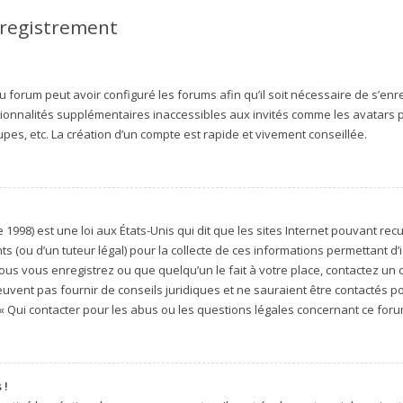
nregistrement
u forum peut avoir configuré les forums afin qu’il soit nécessaire de s’enr
ionnalités supplémentaires inaccessibles aux invités comme les avatars p
pes, etc. La création d’un compte est rapide et vivement conseillée.
 1998) est une loi aux États-Unis qui dit que les sites Internet pouvant re
s (ou d’un tuteur légal) pour la collecte de ces informations permettant d’
ous vous enregistrez ou que quelqu’un le fait à votre place, contactez un 
uvent pas fournir de conseils juridiques et ne sauraient être contactés p
« Qui contacter pour les abus ou les questions légales concernant ce forum
 !