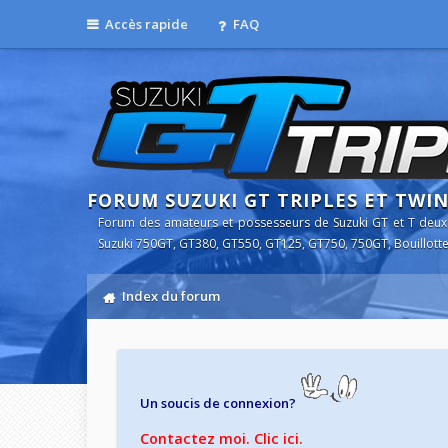
Accès rapide
FAQ
FORUM SUZUKI GT TRIPLES ET TWI
Forum des amateurs et possesseurs de Suzuki GT et T deux
Suzuki 750GT, GT380, GT550, GT125, GT750, 750GT, Bouillotte
Index du forum
Un soucis de connexion?
Contactez moi. Clic ici.