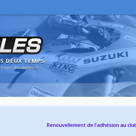
NS DEUX TEMPS
 temps des années 70 :
.
Renouvellement de l'adhésion au clu