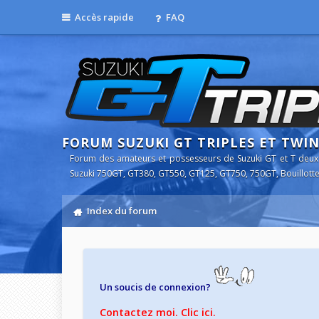
Accès rapide
FAQ
FORUM SUZUKI GT TRIPLES ET TWI
Forum des amateurs et possesseurs de Suzuki GT et T deux
Suzuki 750GT, GT380, GT550, GT125, GT750, 750GT, Bouillotte
Index du forum
Un soucis de connexion?
Contactez moi. Clic ici.