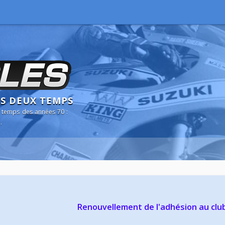
NS DEUX TEMPS
 temps des années 70 :
.
Renouvellement de l'adhésion au clu