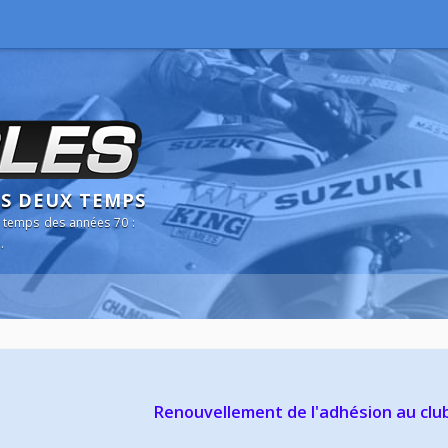
NS DEUX TEMPS
 temps des années 70 :
.
Renouvellement de l'adhésion au clu