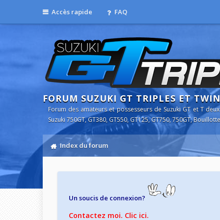
Accès rapide
FAQ
FORUM SUZUKI GT TRIPLES ET TWI
Forum des amateurs et possesseurs de Suzuki GT et T deux
Suzuki 750GT, GT380, GT550, GT125, GT750, 750GT, Bouillotte
Index du forum
Un soucis de connexion?
Contactez moi. Clic ici.