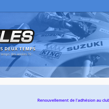
NS DEUX TEMPS
 temps des années 70 :
.
Renouvellement de l'adhésion au clu