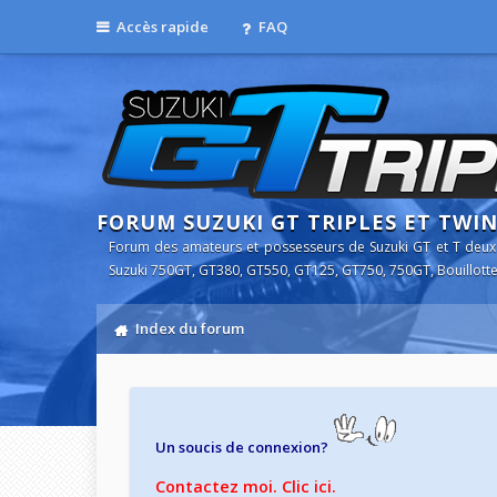
Accès rapide
FAQ
FORUM SUZUKI GT TRIPLES ET TWI
Forum des amateurs et possesseurs de Suzuki GT et T deux
Suzuki 750GT, GT380, GT550, GT125, GT750, 750GT, Bouillotte
Index du forum
Un soucis de connexion?
Contactez moi. Clic ici.