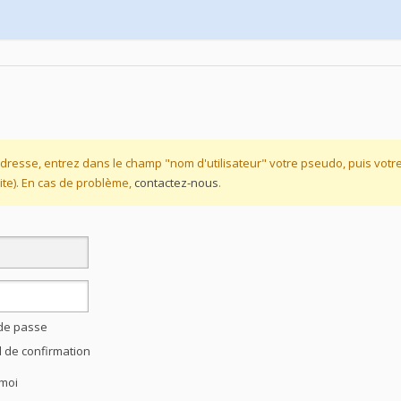
dresse, entrez dans le champ "nom d'utilisateur" votre pseudo, puis vot
te). En cas de problème,
contactez-nous
.
 de passe
l de confirmation
moi