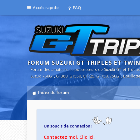
Accès rapide
FAQ
FORUM SUZUKI GT TRIPLES ET TWI
Forum des amateurs et possesseurs de Suzuki GT et T deux
Suzuki 750GT, GT380, GT550, GT125, GT750, 750GT, Bouillotte
Index du forum
Un soucis de connexion?
Contactez moi. Clic ici.