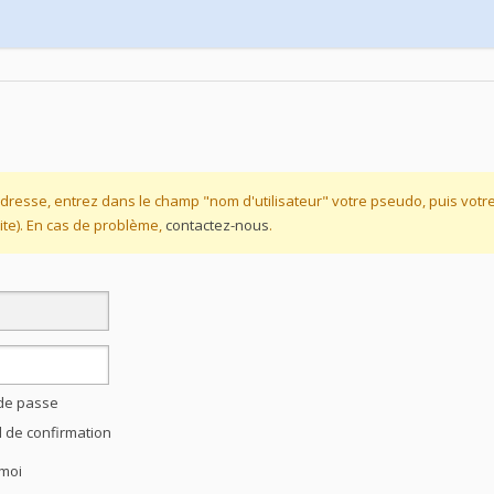
dresse, entrez dans le champ "nom d'utilisateur" votre pseudo, puis vot
te). En cas de problème,
contactez-nous
.
 de passe
l de confirmation
moi