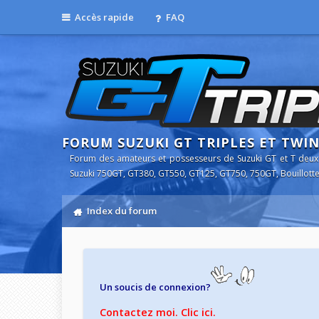
Accès rapide
FAQ
FORUM SUZUKI GT TRIPLES ET TWI
Forum des amateurs et possesseurs de Suzuki GT et T deux
Suzuki 750GT, GT380, GT550, GT125, GT750, 750GT, Bouillotte
Index du forum
Un soucis de connexion?
Contactez moi. Clic ici.