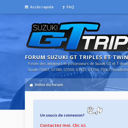
Accès rapide
FAQ
FORUM SUZUKI GT TRIPLES ET TWI
Forum des amateurs et possesseurs de Suzuki GT et T deux
Suzuki 750GT, GT380, GT550, GT125, GT750, 750GT, Bouillotte
Index du forum
Un soucis de connexion?
Contactez moi. Clic ici.