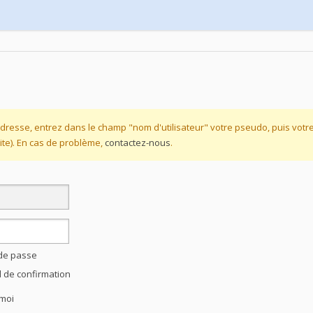
dresse, entrez dans le champ "nom d'utilisateur" votre pseudo, puis vot
te). En cas de problème,
contactez-nous
.
 de passe
l de confirmation
moi