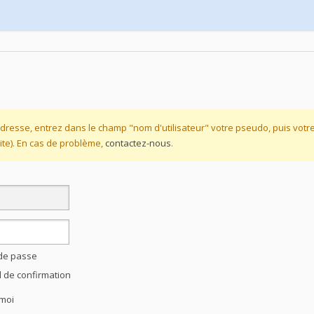
dresse, entrez dans le champ "nom d'utilisateur" votre pseudo, puis vot
te). En cas de problème,
contactez-nous
.
 de passe
l de confirmation
moi