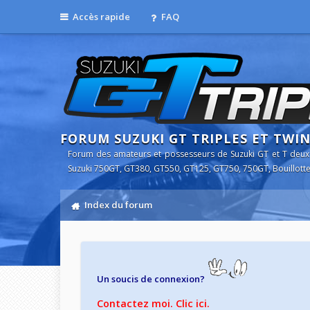
Accès rapide
FAQ
FORUM SUZUKI GT TRIPLES ET TWI
Forum des amateurs et possesseurs de Suzuki GT et T deux
Suzuki 750GT, GT380, GT550, GT125, GT750, 750GT, Bouillotte
Index du forum
Un soucis de connexion?
Contactez moi. Clic ici.