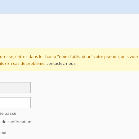
dresse, entrez dans le champ "nom d'utilisateur" votre pseudo, puis vot
te). En cas de problème,
contactez-nous
.
 de passe
l de confirmation
moi