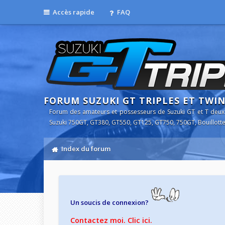
Accès rapide
FAQ
FORUM SUZUKI GT TRIPLES ET TWI
Forum des amateurs et possesseurs de Suzuki GT et T deux
Suzuki 750GT, GT380, GT550, GT125, GT750, 750GT, Bouillotte
Index du forum
Un soucis de connexion?
Contactez moi. Clic ici.