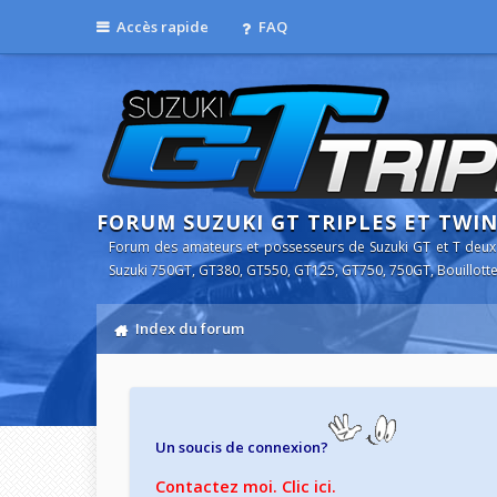
Accès rapide
FAQ
FORUM SUZUKI GT TRIPLES ET TWI
Forum des amateurs et possesseurs de Suzuki GT et T deux
Suzuki 750GT, GT380, GT550, GT125, GT750, 750GT, Bouillotte
Index du forum
Un soucis de connexion?
Contactez moi. Clic ici.