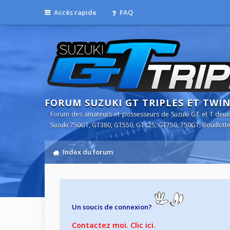
Accès rapide
FAQ
FORUM SUZUKI GT TRIPLES ET TWI
Forum des amateurs et possesseurs de Suzuki GT et T deux
Suzuki 750GT, GT380, GT550, GT125, GT750, 750GT, Bouillotte
Index du forum
Un soucis de connexion?
Contactez moi. Clic ici.