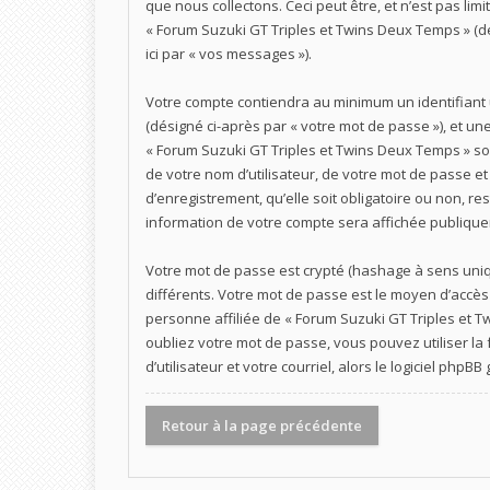
que nous collectons. Ceci peut être, et n’est pas limi
« Forum Suzuki GT Triples et Twins Deux Temps » (d
ici par « vos messages »).
Votre compte contiendra au minimum un identifiant u
(désigné ci-après par « votre mot de passe »), et un
« Forum Suzuki GT Triples et Twins Deux Temps » so
de votre nom d’utilisateur, de votre mot de passe e
d’enregistrement, qu’elle soit obligatoire ou non, r
information de votre compte sera affichée publiquem
Votre mot de passe est crypté (hashage à sens uniqu
différents. Votre mot de passe est le moyen d’accè
personne affiliée de « Forum Suzuki GT Triples et 
oubliez votre mot de passe, vous pouvez utiliser la
d’utilisateur et votre courriel, alors le logiciel 
Retour à la page précédente