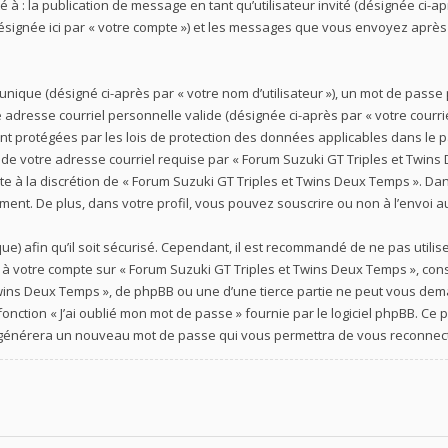
té à : la publication de message en tant qu’utilisateur invité (désignée ci-a
ésignée ici par « votre compte ») et les messages que vous envoyez après 
nique (désigné ci-après par « votre nom d’utilisateur »), un mot de passe
e adresse courriel personnelle valide (désignée ci-après par « votre courri
nt protégées par les lois de protection des données applicables dans le
t de votre adresse courriel requise par « Forum Suzuki GT Triples et Twin
este à la discrétion de « Forum Suzuki GT Triples et Twins Deux Temps ». Da
ent. De plus, dans votre profil, vous pouvez souscrire ou non à l’envoi au
e) afin qu’il soit sécurisé. Cependant, il est recommandé de ne pas utilis
s à votre compte sur « Forum Suzuki GT Triples et Twins Deux Temps », c
Twins Deux Temps », de phpBB ou une d’une tierce partie ne peut vous dem
 fonction « J’ai oublié mon mot de passe » fournie par le logiciel phpBB.
phpBB générera un nouveau mot de passe qui vous permettra de vous reconnec