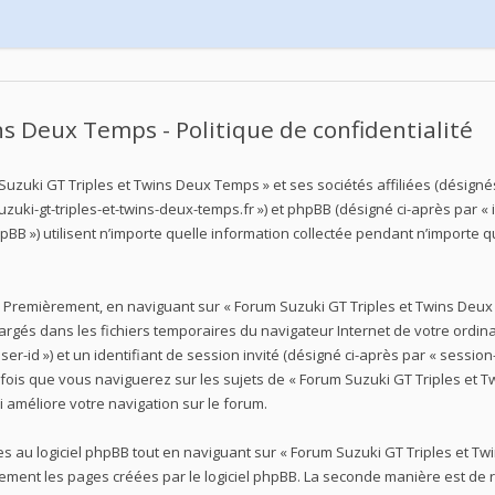
s Deux Temps - Politique de confidentialité
uzuki GT Triples et Twins Deux Temps » et ses sociétés affiliées (désignés 
uki-gt-triples-et-twins-deux-temps.fr ») et phpBB (désigné ci-après par « ils »
B ») utilisent n’importe quelle information collectée pendant n’importe que
 Premièrement, en naviguant sur « Forum Suzuki GT Triples et Twins Deux 
chargés dans les fichiers temporaires du navigateur Internet de votre ord
 user-id ») et un identifiant de session invité (désigné ci-après par « sess
 fois que vous naviguerez sur les sujets de « Forum Suzuki GT Triples et Tw
i améliore votre navigation sur le forum.
au logiciel phpBB tout en naviguant sur « Forum Suzuki GT Triples et Twi
ement les pages créées par le logiciel phpBB. La seconde manière est de 