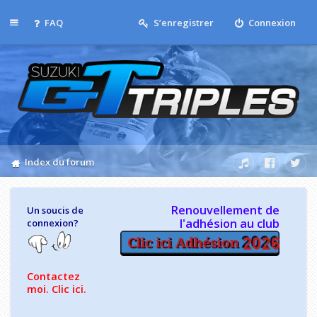
Accès rapide
FAQ
S’enregistrer
Connexion
Index du forum
Re
ch
Renouvellement de
Un soucis de
l'adhésion au club
connexion?
er
ch
er
Contactez
moi. Clic ici.