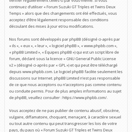
vérifier régulièrement celles-ci par vous-même. Si vous
continuez d’utiliser « Forum Suzuki GT Triples et Twins Deux
Temps » alors que des changements ont été effectués, vous
acceptez d’être légalement responsable des conditions
découlant des mises à jour et/ou modifications.
Nos forums sont développés par phpBB (désigné ci-après par
« ils », « eux », « leur », « logiciel phpBB », « www.phpbb.com »,
« phpBB Limited », « Équipes phpBB ») qui est un script libre de
forum, déclaré sous la licence «
GNU General Public License
v2
» (désigné ci-après par « GPL ») et qui peut être téléchargé
depuis
www.phpbb.com
. Le logiciel phpBB facilite seulement les
discussions sur Internet. phpBB Limited n’est pas responsable
de ce que nous acceptons ou n’acceptons pas comme contenu
ou conduite permis. Pour de plus amples informations au sujet
de phpBB, veuillez consulter :
https://www.phpbb.com/
.
Vous acceptez de ne pas publier de contenu abusif, obscène,
vulgaire, diffamatoire, choquant, menaçant, à caractère sexuel
ou tout autre contenu qui peut transgresser les lois de votre
pays, du pays où « Forum Suzuki GT Triples et Twins Deux