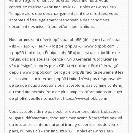
vérifier régulièrement celles-ci par vous-même. Si vous
continuez d’utiliser « Forum Suzuki GT Triples et Twins Deux
Temps » alors que des changements ont été effectués, vous
acceptez d’être légalement responsable des conditions
découlant des mises à jour et/ou modifications.
Nos forums sont développés par phpBB (désigné ci-après par
« ils », « eux », « leur », « logiciel phpBB », « www.phpbb.com »,
« phpBB Limited », « Équipes phpBB ») qui est un script libre de
forum, déclaré sous la licence «
GNU General Public License
v2
» (désigné ci-après par « GPL ») et qui peut être téléchargé
depuis
www.phpbb.com
. Le logiciel phpBB facilite seulement les
discussions sur Internet. phpBB Limited n’est pas responsable
de ce que nous acceptons ou n’acceptons pas comme contenu
ou conduite permis. Pour de plus amples informations au sujet
de phpBB, veuillez consulter :
https://www.phpbb.com/
.
Vous acceptez de ne pas publier de contenu abusif, obscène,
vulgaire, diffamatoire, choquant, menaçant, à caractère sexuel
ou tout autre contenu qui peut transgresser les lois de votre
pays, du pays où « Forum Suzuki GT Triples et Twins Deux