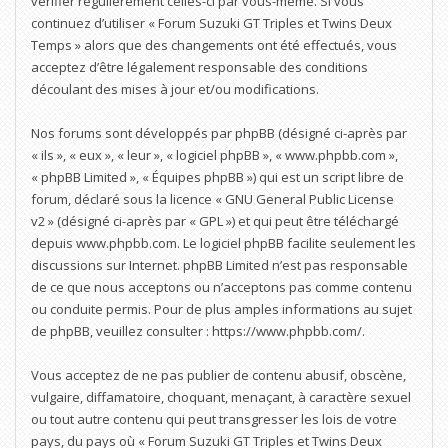
vérifier régulièrement celles-ci par vous-même. Si vous
continuez d’utiliser « Forum Suzuki GT Triples et Twins Deux
Temps » alors que des changements ont été effectués, vous
acceptez d’être légalement responsable des conditions
découlant des mises à jour et/ou modifications.
Nos forums sont développés par phpBB (désigné ci-après par
« ils », « eux », « leur », « logiciel phpBB », « www.phpbb.com »,
« phpBB Limited », « Équipes phpBB ») qui est un script libre de
forum, déclaré sous la licence «
GNU General Public License
v2
» (désigné ci-après par « GPL ») et qui peut être téléchargé
depuis
www.phpbb.com
. Le logiciel phpBB facilite seulement les
discussions sur Internet. phpBB Limited n’est pas responsable
de ce que nous acceptons ou n’acceptons pas comme contenu
ou conduite permis. Pour de plus amples informations au sujet
de phpBB, veuillez consulter :
https://www.phpbb.com/
.
Vous acceptez de ne pas publier de contenu abusif, obscène,
vulgaire, diffamatoire, choquant, menaçant, à caractère sexuel
ou tout autre contenu qui peut transgresser les lois de votre
pays, du pays où « Forum Suzuki GT Triples et Twins Deux