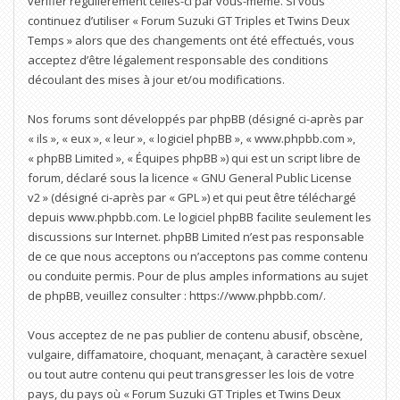
vérifier régulièrement celles-ci par vous-même. Si vous
continuez d’utiliser « Forum Suzuki GT Triples et Twins Deux
Temps » alors que des changements ont été effectués, vous
acceptez d’être légalement responsable des conditions
découlant des mises à jour et/ou modifications.
Nos forums sont développés par phpBB (désigné ci-après par
« ils », « eux », « leur », « logiciel phpBB », « www.phpbb.com »,
« phpBB Limited », « Équipes phpBB ») qui est un script libre de
forum, déclaré sous la licence «
GNU General Public License
v2
» (désigné ci-après par « GPL ») et qui peut être téléchargé
depuis
www.phpbb.com
. Le logiciel phpBB facilite seulement les
discussions sur Internet. phpBB Limited n’est pas responsable
de ce que nous acceptons ou n’acceptons pas comme contenu
ou conduite permis. Pour de plus amples informations au sujet
de phpBB, veuillez consulter :
https://www.phpbb.com/
.
Vous acceptez de ne pas publier de contenu abusif, obscène,
vulgaire, diffamatoire, choquant, menaçant, à caractère sexuel
ou tout autre contenu qui peut transgresser les lois de votre
pays, du pays où « Forum Suzuki GT Triples et Twins Deux