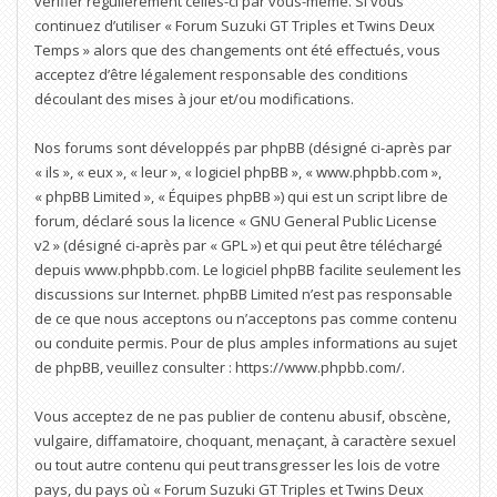
vérifier régulièrement celles-ci par vous-même. Si vous
continuez d’utiliser « Forum Suzuki GT Triples et Twins Deux
Temps » alors que des changements ont été effectués, vous
acceptez d’être légalement responsable des conditions
découlant des mises à jour et/ou modifications.
Nos forums sont développés par phpBB (désigné ci-après par
« ils », « eux », « leur », « logiciel phpBB », « www.phpbb.com »,
« phpBB Limited », « Équipes phpBB ») qui est un script libre de
forum, déclaré sous la licence «
GNU General Public License
v2
» (désigné ci-après par « GPL ») et qui peut être téléchargé
depuis
www.phpbb.com
. Le logiciel phpBB facilite seulement les
discussions sur Internet. phpBB Limited n’est pas responsable
de ce que nous acceptons ou n’acceptons pas comme contenu
ou conduite permis. Pour de plus amples informations au sujet
de phpBB, veuillez consulter :
https://www.phpbb.com/
.
Vous acceptez de ne pas publier de contenu abusif, obscène,
vulgaire, diffamatoire, choquant, menaçant, à caractère sexuel
ou tout autre contenu qui peut transgresser les lois de votre
pays, du pays où « Forum Suzuki GT Triples et Twins Deux