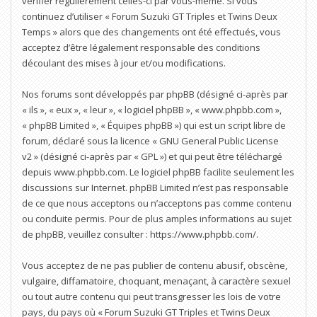
vérifier régulièrement celles-ci par vous-même. Si vous
continuez d’utiliser « Forum Suzuki GT Triples et Twins Deux
Temps » alors que des changements ont été effectués, vous
acceptez d’être légalement responsable des conditions
découlant des mises à jour et/ou modifications.
Nos forums sont développés par phpBB (désigné ci-après par
« ils », « eux », « leur », « logiciel phpBB », « www.phpbb.com »,
« phpBB Limited », « Équipes phpBB ») qui est un script libre de
forum, déclaré sous la licence «
GNU General Public License
v2
» (désigné ci-après par « GPL ») et qui peut être téléchargé
depuis
www.phpbb.com
. Le logiciel phpBB facilite seulement les
discussions sur Internet. phpBB Limited n’est pas responsable
de ce que nous acceptons ou n’acceptons pas comme contenu
ou conduite permis. Pour de plus amples informations au sujet
de phpBB, veuillez consulter :
https://www.phpbb.com/
.
Vous acceptez de ne pas publier de contenu abusif, obscène,
vulgaire, diffamatoire, choquant, menaçant, à caractère sexuel
ou tout autre contenu qui peut transgresser les lois de votre
pays, du pays où « Forum Suzuki GT Triples et Twins Deux