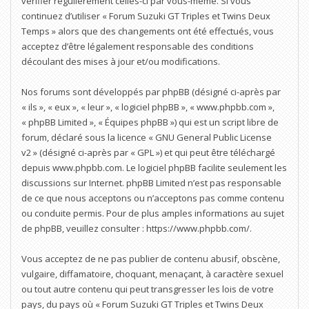
vérifier régulièrement celles-ci par vous-même. Si vous
continuez d’utiliser « Forum Suzuki GT Triples et Twins Deux
Temps » alors que des changements ont été effectués, vous
acceptez d’être légalement responsable des conditions
découlant des mises à jour et/ou modifications.
Nos forums sont développés par phpBB (désigné ci-après par
« ils », « eux », « leur », « logiciel phpBB », « www.phpbb.com »,
« phpBB Limited », « Équipes phpBB ») qui est un script libre de
forum, déclaré sous la licence «
GNU General Public License
v2
» (désigné ci-après par « GPL ») et qui peut être téléchargé
depuis
www.phpbb.com
. Le logiciel phpBB facilite seulement les
discussions sur Internet. phpBB Limited n’est pas responsable
de ce que nous acceptons ou n’acceptons pas comme contenu
ou conduite permis. Pour de plus amples informations au sujet
de phpBB, veuillez consulter :
https://www.phpbb.com/
.
Vous acceptez de ne pas publier de contenu abusif, obscène,
vulgaire, diffamatoire, choquant, menaçant, à caractère sexuel
ou tout autre contenu qui peut transgresser les lois de votre
pays, du pays où « Forum Suzuki GT Triples et Twins Deux