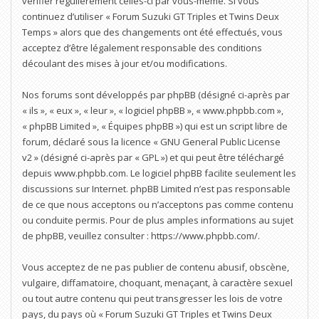
vérifier régulièrement celles-ci par vous-même. Si vous
continuez d’utiliser « Forum Suzuki GT Triples et Twins Deux
Temps » alors que des changements ont été effectués, vous
acceptez d’être légalement responsable des conditions
découlant des mises à jour et/ou modifications.
Nos forums sont développés par phpBB (désigné ci-après par
« ils », « eux », « leur », « logiciel phpBB », « www.phpbb.com »,
« phpBB Limited », « Équipes phpBB ») qui est un script libre de
forum, déclaré sous la licence «
GNU General Public License
v2
» (désigné ci-après par « GPL ») et qui peut être téléchargé
depuis
www.phpbb.com
. Le logiciel phpBB facilite seulement les
discussions sur Internet. phpBB Limited n’est pas responsable
de ce que nous acceptons ou n’acceptons pas comme contenu
ou conduite permis. Pour de plus amples informations au sujet
de phpBB, veuillez consulter :
https://www.phpbb.com/
.
Vous acceptez de ne pas publier de contenu abusif, obscène,
vulgaire, diffamatoire, choquant, menaçant, à caractère sexuel
ou tout autre contenu qui peut transgresser les lois de votre
pays, du pays où « Forum Suzuki GT Triples et Twins Deux