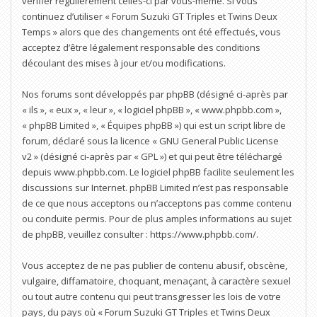
vérifier régulièrement celles-ci par vous-même. Si vous
continuez d’utiliser « Forum Suzuki GT Triples et Twins Deux
Temps » alors que des changements ont été effectués, vous
acceptez d’être légalement responsable des conditions
découlant des mises à jour et/ou modifications.
Nos forums sont développés par phpBB (désigné ci-après par
« ils », « eux », « leur », « logiciel phpBB », « www.phpbb.com »,
« phpBB Limited », « Équipes phpBB ») qui est un script libre de
forum, déclaré sous la licence «
GNU General Public License
v2
» (désigné ci-après par « GPL ») et qui peut être téléchargé
depuis
www.phpbb.com
. Le logiciel phpBB facilite seulement les
discussions sur Internet. phpBB Limited n’est pas responsable
de ce que nous acceptons ou n’acceptons pas comme contenu
ou conduite permis. Pour de plus amples informations au sujet
de phpBB, veuillez consulter :
https://www.phpbb.com/
.
Vous acceptez de ne pas publier de contenu abusif, obscène,
vulgaire, diffamatoire, choquant, menaçant, à caractère sexuel
ou tout autre contenu qui peut transgresser les lois de votre
pays, du pays où « Forum Suzuki GT Triples et Twins Deux