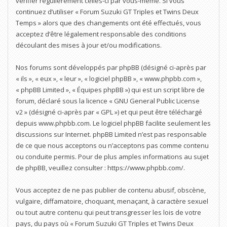
vérifier régulièrement celles-ci par vous-même. Si vous
continuez d’utiliser « Forum Suzuki GT Triples et Twins Deux
Temps » alors que des changements ont été effectués, vous
acceptez d’être légalement responsable des conditions
découlant des mises à jour et/ou modifications.
Nos forums sont développés par phpBB (désigné ci-après par
« ils », « eux », « leur », « logiciel phpBB », « www.phpbb.com »,
« phpBB Limited », « Équipes phpBB ») qui est un script libre de
forum, déclaré sous la licence «
GNU General Public License
v2
» (désigné ci-après par « GPL ») et qui peut être téléchargé
depuis
www.phpbb.com
. Le logiciel phpBB facilite seulement les
discussions sur Internet. phpBB Limited n’est pas responsable
de ce que nous acceptons ou n’acceptons pas comme contenu
ou conduite permis. Pour de plus amples informations au sujet
de phpBB, veuillez consulter :
https://www.phpbb.com/
.
Vous acceptez de ne pas publier de contenu abusif, obscène,
vulgaire, diffamatoire, choquant, menaçant, à caractère sexuel
ou tout autre contenu qui peut transgresser les lois de votre
pays, du pays où « Forum Suzuki GT Triples et Twins Deux