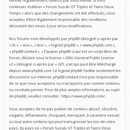
vérifier régulièrement celles-ci par vous-même. Si vous
continuez d’utiliser « Forum Suzuki GT Triples et Twins Deux
Temps » alors que des changements ont été effectués, vous
acceptez d’être légalement responsable des conditions
découlant des mises à jour et/ou modifications.
Nos forums sont développés par phpBB (désigné ci-après par
« ils », « eux », « leur », « logiciel phpBB », « www.phpbb.com »,
« phpBB Limited », « Équipes phpBB ») qui est un script libre de
forum, déclaré sous la licence «
GNU General Public License
v2
» (désigné ci-après par « GPL ») et qui peut être téléchargé
depuis
www.phpbb.com
. Le logiciel phpBB facilite seulement les
discussions sur Internet. phpBB Limited n’est pas responsable
de ce que nous acceptons ou n’acceptons pas comme contenu
ou conduite permis. Pour de plus amples informations au sujet
de phpBB, veuillez consulter :
https://www.phpbb.com/
.
Vous acceptez de ne pas publier de contenu abusif, obscène,
vulgaire, diffamatoire, choquant, menaçant, à caractère sexuel
ou tout autre contenu qui peut transgresser les lois de votre
pays, du pays où « Forum Suzuki GT Triples et Twins Deux