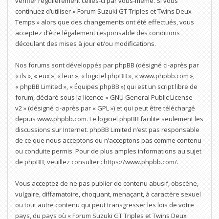
vérifier régulièrement celles-ci par vous-même. Si vous
continuez d’utiliser « Forum Suzuki GT Triples et Twins Deux
Temps » alors que des changements ont été effectués, vous
acceptez d’être légalement responsable des conditions
découlant des mises à jour et/ou modifications.
Nos forums sont développés par phpBB (désigné ci-après par
« ils », « eux », « leur », « logiciel phpBB », « www.phpbb.com »,
« phpBB Limited », « Équipes phpBB ») qui est un script libre de
forum, déclaré sous la licence «
GNU General Public License
v2
» (désigné ci-après par « GPL ») et qui peut être téléchargé
depuis
www.phpbb.com
. Le logiciel phpBB facilite seulement les
discussions sur Internet. phpBB Limited n’est pas responsable
de ce que nous acceptons ou n’acceptons pas comme contenu
ou conduite permis. Pour de plus amples informations au sujet
de phpBB, veuillez consulter :
https://www.phpbb.com/
.
Vous acceptez de ne pas publier de contenu abusif, obscène,
vulgaire, diffamatoire, choquant, menaçant, à caractère sexuel
ou tout autre contenu qui peut transgresser les lois de votre
pays, du pays où « Forum Suzuki GT Triples et Twins Deux