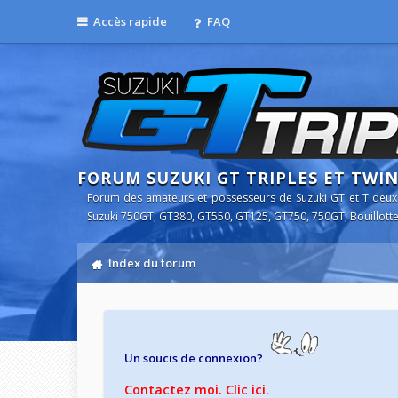
Accès rapide
FAQ
FORUM SUZUKI GT TRIPLES ET TWI
Forum des amateurs et possesseurs de Suzuki GT et T deux
Suzuki 750GT, GT380, GT550, GT125, GT750, 750GT, Bouillotte
Index du forum
Un soucis de connexion?
Contactez moi. Clic ici.