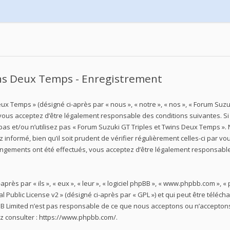
ins Deux Temps - Enregistrement
ux Temps » (désigné ci-après par « nous », « notre », « nos », « Forum Suz
»), vous acceptez d’être légalement responsable des conditions suivantes. 
pas et/ou n’utilisez pas « Forum Suzuki GT Triples et Twins Deux Temps ».
nformé, bien qu’il soit prudent de vérifier régulièrement celles-ci par vo
ngements ont été effectués, vous acceptez d’être légalement responsable
s par « ils », « eux », « leur », « logiciel phpBB », « www.phpbb.com », « 
 Public License v2
» (désigné ci-après par « GPL ») et qui peut être téléc
hpBB Limited n’est pas responsable de ce que nous acceptons ou n’accept
z consulter :
https://www.phpbb.com/
.