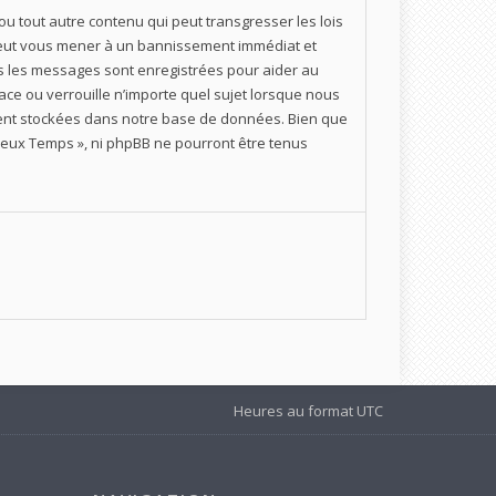
u tout autre contenu qui peut transgresser les lois
e peut vous mener à un bannissement immédiat et
us les messages sont enregistrées pour aider au
ce ou verrouille n’importe quel sujet lorsque nous
ient stockées dans notre base de données. Bien que
 Deux Temps », ni phpBB ne pourront être tenus
Heures au format
UTC