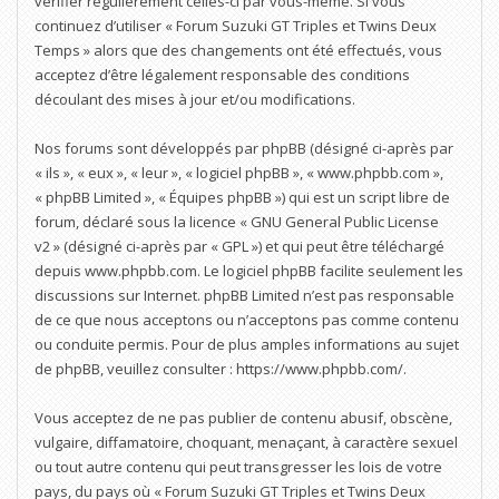
vérifier régulièrement celles-ci par vous-même. Si vous
continuez d’utiliser « Forum Suzuki GT Triples et Twins Deux
Temps » alors que des changements ont été effectués, vous
acceptez d’être légalement responsable des conditions
découlant des mises à jour et/ou modifications.
Nos forums sont développés par phpBB (désigné ci-après par
« ils », « eux », « leur », « logiciel phpBB », « www.phpbb.com »,
« phpBB Limited », « Équipes phpBB ») qui est un script libre de
forum, déclaré sous la licence «
GNU General Public License
v2
» (désigné ci-après par « GPL ») et qui peut être téléchargé
depuis
www.phpbb.com
. Le logiciel phpBB facilite seulement les
discussions sur Internet. phpBB Limited n’est pas responsable
de ce que nous acceptons ou n’acceptons pas comme contenu
ou conduite permis. Pour de plus amples informations au sujet
de phpBB, veuillez consulter :
https://www.phpbb.com/
.
Vous acceptez de ne pas publier de contenu abusif, obscène,
vulgaire, diffamatoire, choquant, menaçant, à caractère sexuel
ou tout autre contenu qui peut transgresser les lois de votre
pays, du pays où « Forum Suzuki GT Triples et Twins Deux