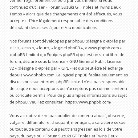
vérifier régulièrement celles-ci par vous-même. Si vous
continuez d’utiliser « Forum Suzuki GT Triples et Twins Deux
Temps » alors que des changements ont été effectués, vous
acceptez d’être légalement responsable des conditions
découlant des mises à jour et/ou modifications.
Nos forums sont développés par phpBB (désigné ci-après par
« ils », « eux », « leur », « logiciel phpBB », « www.phpbb.com »,
« phpBB Limited », « Équipes phpBB ») qui est un script libre de
forum, déclaré sous la licence «
GNU General Public License
v2
» (désigné ci-après par « GPL ») et qui peut être téléchargé
depuis
www.phpbb.com
. Le logiciel phpBB facilite seulement les
discussions sur Internet. phpBB Limited n’est pas responsable
de ce que nous acceptons ou n’acceptons pas comme contenu
ou conduite permis. Pour de plus amples informations au sujet
de phpBB, veuillez consulter :
https://www.phpbb.com/
.
Vous acceptez de ne pas publier de contenu abusif, obscène,
vulgaire, diffamatoire, choquant, menaçant, à caractère sexuel
ou tout autre contenu qui peut transgresser les lois de votre
pays, du pays où « Forum Suzuki GT Triples et Twins Deux