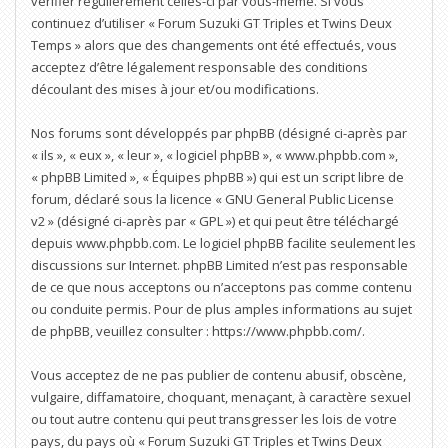
vérifier régulièrement celles-ci par vous-même. Si vous
continuez d’utiliser « Forum Suzuki GT Triples et Twins Deux
Temps » alors que des changements ont été effectués, vous
acceptez d’être légalement responsable des conditions
découlant des mises à jour et/ou modifications.
Nos forums sont développés par phpBB (désigné ci-après par
« ils », « eux », « leur », « logiciel phpBB », « www.phpbb.com »,
« phpBB Limited », « Équipes phpBB ») qui est un script libre de
forum, déclaré sous la licence «
GNU General Public License
v2
» (désigné ci-après par « GPL ») et qui peut être téléchargé
depuis
www.phpbb.com
. Le logiciel phpBB facilite seulement les
discussions sur Internet. phpBB Limited n’est pas responsable
de ce que nous acceptons ou n’acceptons pas comme contenu
ou conduite permis. Pour de plus amples informations au sujet
de phpBB, veuillez consulter :
https://www.phpbb.com/
.
Vous acceptez de ne pas publier de contenu abusif, obscène,
vulgaire, diffamatoire, choquant, menaçant, à caractère sexuel
ou tout autre contenu qui peut transgresser les lois de votre
pays, du pays où « Forum Suzuki GT Triples et Twins Deux