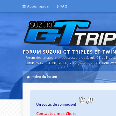
Accès rapide
FAQ
FORUM SUZUKI GT TRIPLES ET TWI
Forum des amateurs et possesseurs de Suzuki GT et T deux
Suzuki 750GT, GT380, GT550, GT125, GT750, 750GT, Bouillotte
Index du forum
Un soucis de connexion?
Contactez moi. Clic ici.