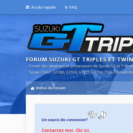
Accès rapide
FAQ
FORUM SUZUKI GT TRIPLES ET TWI
Forum des amateurs et possesseurs de Suzuki GT et T deux
Suzuki 750GT, GT380, GT550, GT125, GT750, 750GT, Bouillotte
Index du forum
Un soucis de connexion?
Contactez moi. Clic ici.