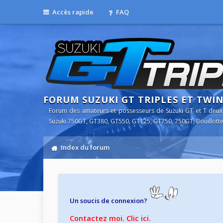
Accès rapide
FAQ
FORUM SUZUKI GT TRIPLES ET TWI
Forum des amateurs et possesseurs de Suzuki GT et T deux
Suzuki 750GT, GT380, GT550, GT125, GT750, 750GT, Bouillotte
Index du forum
Un soucis de connexion?
Contactez moi. Clic ici.