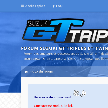
Accès rapide
FAQ
FORUM SUZUKI GT TRIPLES ET TWI
Forum des amateurs et possesseurs de Suzuki GT et T deux
Suzuki 750GT, GT380, GT550, GT125, GT750, 750GT, Bouillotte
Index du forum
Un soucis de connexion?
Contactez moi. Clic ici.