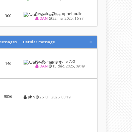
Re: salut Christophehoulle
300
DAN
22 mai 2025, 16:37
Messages
Dernier message
Re: Pompe à Huile 750
146
DAN
15 déc. 2025, 09:49
9856
phh
26 juil. 2026, 08:19