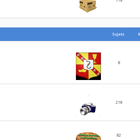
Sujets
8
218
82