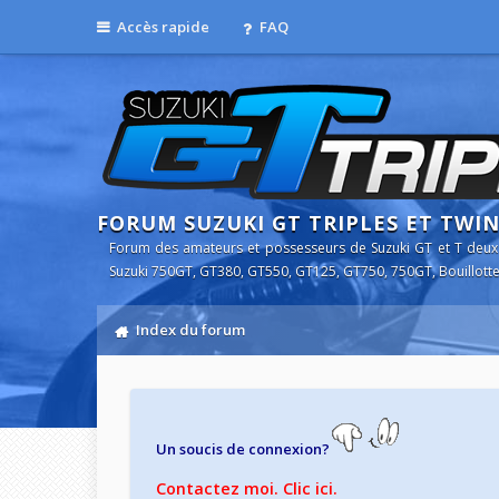
Accès rapide
FAQ
FORUM SUZUKI GT TRIPLES ET TWI
Forum des amateurs et possesseurs de Suzuki GT et T deux
Suzuki 750GT, GT380, GT550, GT125, GT750, 750GT, Bouillotte
Index du forum
Un soucis de connexion?
Contactez moi. Clic ici.