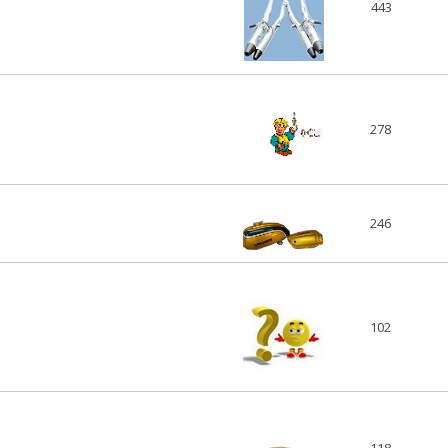
443
278
246
102
118