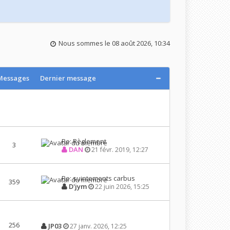
Nous sommes le 08 août 2026, 10:34
Messages
Dernier message
Re: Règlement
3
DAN
21 févr. 2019, 12:27
Re: suintements carbus
359
D'jym
22 juin 2026, 15:25
256
JP03
27 janv. 2026, 12:25