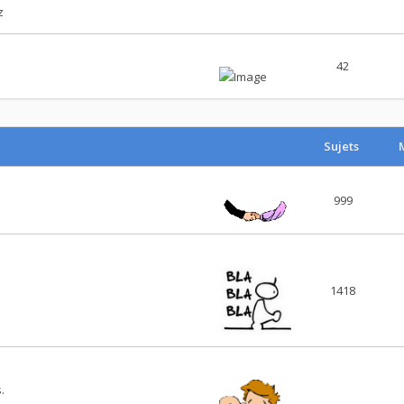
z
42
Sujets
999
1418
.