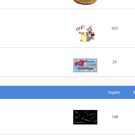
420
20
Sujets
148