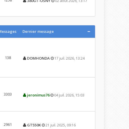
380GT-OSNY
02 août 2026, 13:17
Messages
Dernier message
138
DOMHONDA
17 juil. 2026, 13:24
3303
jeronimus76
04 juil. 2026, 15:03
2961
GT550K
21 juil. 2025, 09:16