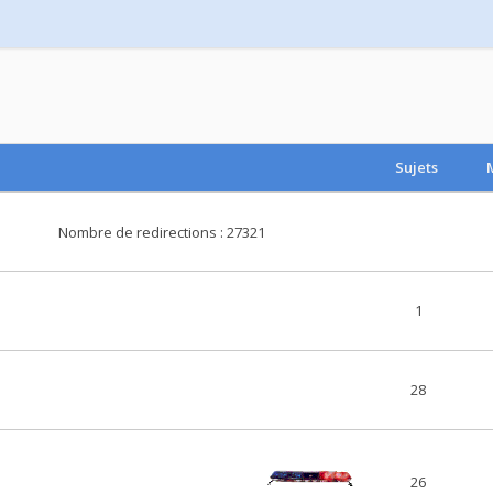
Sujets
Nombre de redirections : 27321
1
28
26