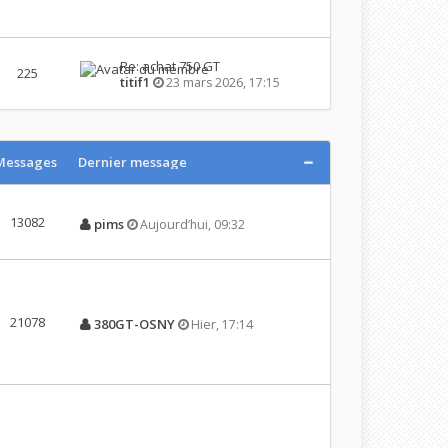
Re: achat 750 GT
225
titif1
23 mars 2026, 17:15
Messages
Dernier message
13082
pims
Aujourd’hui, 09:32
21078
380GT-OSNY
Hier, 17:14