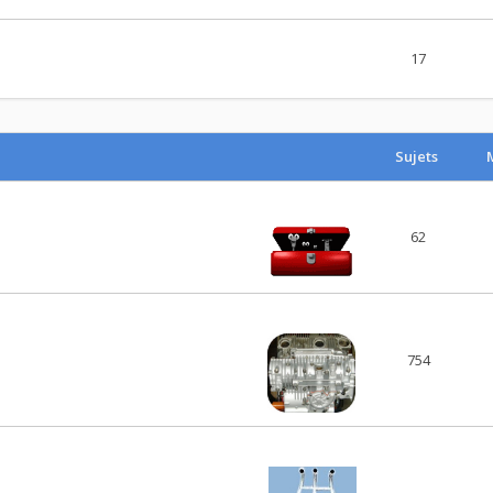
17
Sujets
62
754