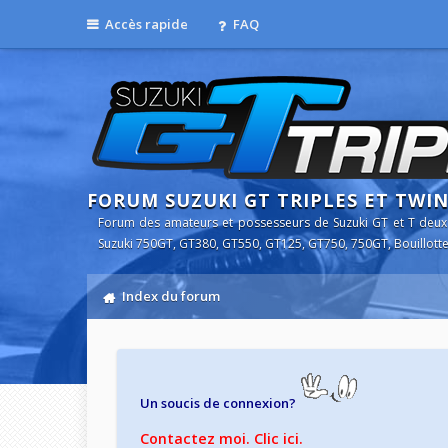
Accès rapide
FAQ
FORUM SUZUKI GT TRIPLES ET TWI
Forum des amateurs et possesseurs de Suzuki GT et T deux
Suzuki 750GT, GT380, GT550, GT125, GT750, 750GT, Bouillotte
Index du forum
Un soucis de connexion?
Contactez moi. Clic ici.