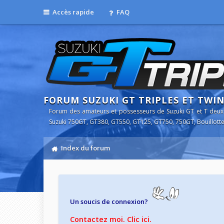
Accès rapide
FAQ
FORUM SUZUKI GT TRIPLES ET TWI
Forum des amateurs et possesseurs de Suzuki GT et T deux
Suzuki 750GT, GT380, GT550, GT125, GT750, 750GT, Bouillotte
Index du forum
Un soucis de connexion?
Contactez moi. Clic ici.