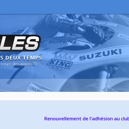
NS DEUX TEMPS
 temps des années 70 :
.
Renouvellement de l'adhésion au clu