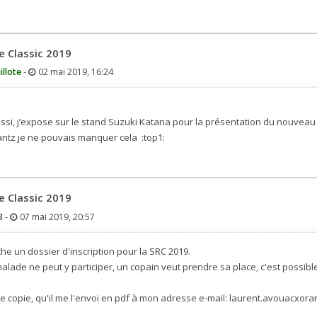
e Classic 2019
illote
-
02 mai 2019, 16:24
ssi, j’expose sur le stand Suzuki Katana pour la présentation du nouveau
ntz je ne pouvais manquer cela :top1:
e Classic 2019
3
-
07 mai 2019, 20:57
che un dossier d'inscription pour la SRC 2019.
 malade ne peut y participer, un copain veut prendre sa place, c'est possibl
e copie, qu'il me l'envoi en pdf à mon adresse e-mail: laurent.avouacxora