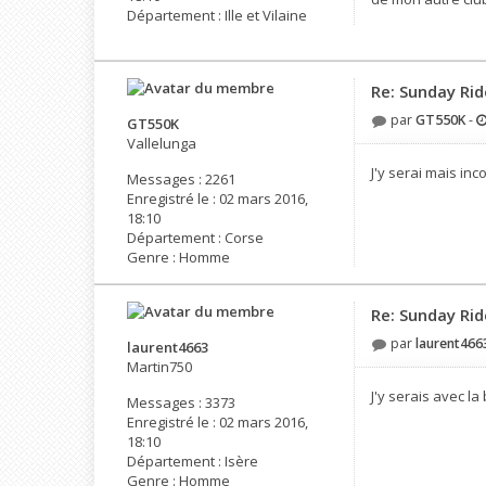
Département :
Ille et Vilaine
Re: Sunday Rid
par
GT550K
-
GT550K
Vallelunga
J'y serai mais inc
Messages :
2261
Enregistré le :
02 mars 2016,
18:10
Département :
Corse
Genre :
Homme
Re: Sunday Rid
par
laurent466
laurent4663
Martin750
J'y serais avec l
Messages :
3373
Enregistré le :
02 mars 2016,
18:10
Département :
Isère
Genre :
Homme