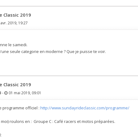
e Classic 2019
avr. 2019, 19:27
rinne le samedi.
 qu'une seule categorie en moderne ? Que je puisse te voir.
e Classic 2019
3
-
01 mai 2019, 09:01
le programme officiel :
http://www.sundayrideclassic.com/programme/
et moi) roulons en : Groupe C : Café racers et motos préparées.
: