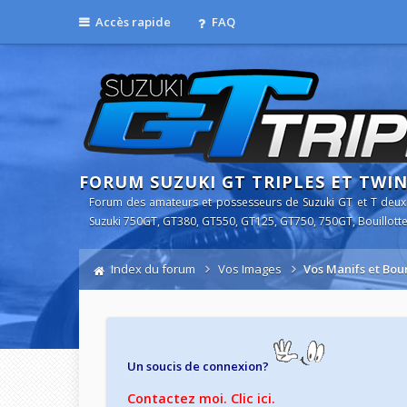
Accès rapide
FAQ
FORUM SUZUKI GT TRIPLES ET TWI
Forum des amateurs et possesseurs de Suzuki GT et T deux
Suzuki 750GT, GT380, GT550, GT125, GT750, 750GT, Bouillotte
Index du forum
Vos Images
Vos Manifs et Bou
Un soucis de connexion?
Contactez moi. Clic ici.