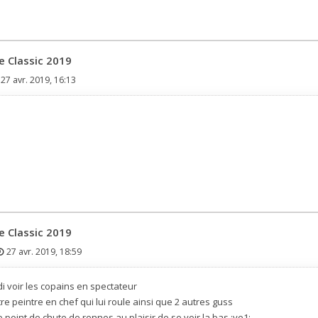
e Classic 2019
27 avr. 2019, 16:13
e Classic 2019
27 avr. 2019, 18:59
udi voir les copains en spectateur
e peintre en chef qui lui roule ainsi que 2 autres guss
 point de chute de rennes au plaisir de se voir la bas :ye1: