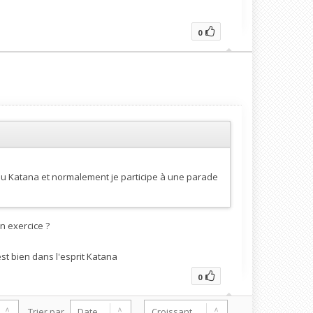
0
au Katana et normalement je participe à une parade
en exercice ?
st bien dans l'esprit Katana
0
Trier par