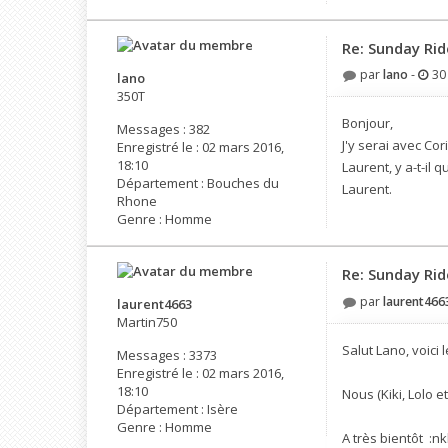
Re: Sunday Rid
par
lano
-
30 
lano
350T
Bonjour,
Messages :
382
J'y serai avec Co
Enregistré le :
02 mars 2016,
18:10
Laurent, y a-t-il
Département :
Bouches du
Laurent.
Rhone
Genre :
Homme
Re: Sunday Rid
par
laurent466
laurent4663
Martin750
Salut Lano, voici 
Messages :
3373
Enregistré le :
02 mars 2016,
18:10
Nous (Kiki, Lolo 
Département :
Isère
Genre :
Homme
A très bientôt :nkl