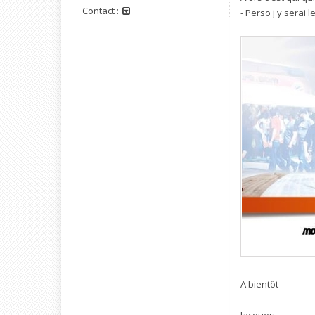
Contact :
- Perso j'y serai
A bientôt