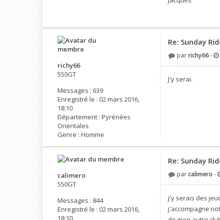
Jacques
Re: Sunday Rid
par
richy66
-
richy66
550GT
J'y serai.
Messages :
639
Enregistré le :
02 mars 2016,
18:10
Département :
Pyrénées
Orientales
Genre :
Homme
Re: Sunday Rid
par
calimero
-
calimero
550GT
j'y serais des je
Messages :
844
j'accompagne notr
Enregistré le :
02 mars 2016,
18:10
de mon autre club