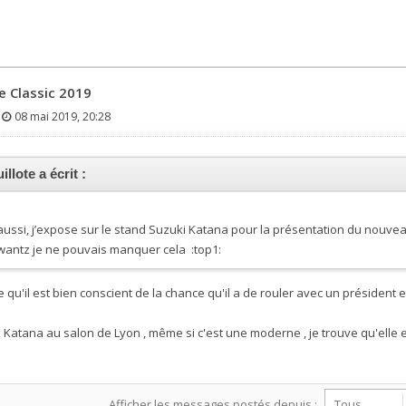
e Classic 2019
-
08 mai 2019, 20:28
illote a écrit :
ussi, j’expose sur le stand Suzuki Katana pour la présentation du nouve
wantz je ne pouvais manquer cela :top1:
ce qu'il est bien conscient de la chance qu'il a de rouler avec un président 
u Katana au salon de Lyon , même si c'est une moderne , je trouve qu'elle e
Afficher les messages postés depuis :