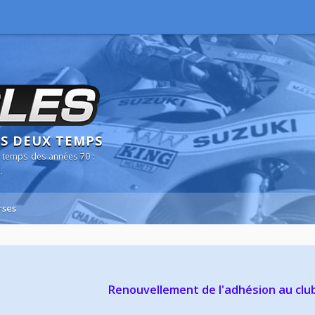
NS DEUX TEMPS
 temps des années 70 :
.
rses
Renouvellement de l'adhésion au clu