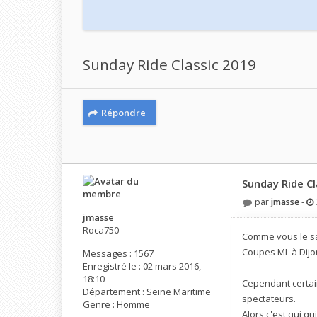
Sunday Ride Classic 2019
Répondre
Sunday Ride Cl
par
jmasse
-
jmasse
Roca750
Comme vous le sav
Coupes ML à Dijo
Messages :
1567
Enregistré le :
02 mars 2016,
18:10
Cependant certain
Département :
Seine Maritime
spectateurs.
Genre :
Homme
Alors c'est qui qu