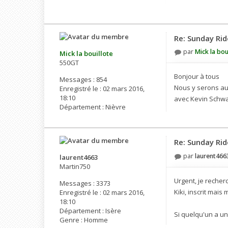
Re: Sunday Rid
par
Mick la bou
Mick la bouillote
550GT
Bonjour à tous
Messages :
854
Nous y serons au
Enregistré le :
02 mars 2016,
18:10
avec Kevin Schwa
Département :
Nièvre
Re: Sunday Rid
par
laurent466
laurent4663
Martin750
Urgent, je recher
Messages :
3373
Kiki, inscrit mais
Enregistré le :
02 mars 2016,
18:10
Département :
Isère
Si quelqu'un a un
Genre :
Homme