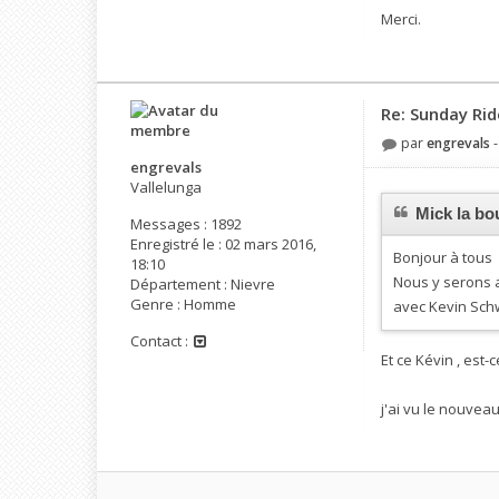
Merci.
Re: Sunday Rid
par
engrevals
engrevals
Vallelunga
Mick la bou
Messages :
1892
Enregistré le :
02 mars 2016,
Bonjour à tous
18:10
Nous y serons a
Département :
Nievre
Genre :
Homme
avec Kevin Sch
Contact :
Et ce Kévin , est-
j'ai vu le nouvea