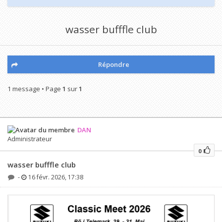
wasser bufffle club
Répondre
1 message • Page
1
sur
1
DAN
Administrateur
0
wasser bufffle club
-
16 févr. 2026, 17:38