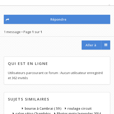
Répondre
1 message • Page
1
sur
1
Aller à
QUI EST EN LIGNE
Utilisateurs parcourant ce forum : Aucun utilisateur enregistré
et 362 invités
SUJETS SIMILAIRES
bourse à Cambrai ( 59 )
roulage circuit
salon rétro Chambéry
Photos moto legendes 2014