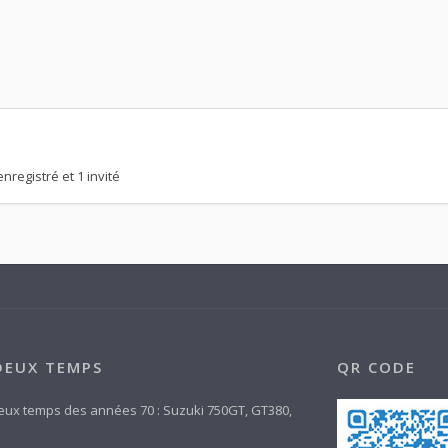
nregistré et 1 invité
DEUX TEMPS
QR CODE
eux temps des années 70 : Suzuki 750GT, GT380,