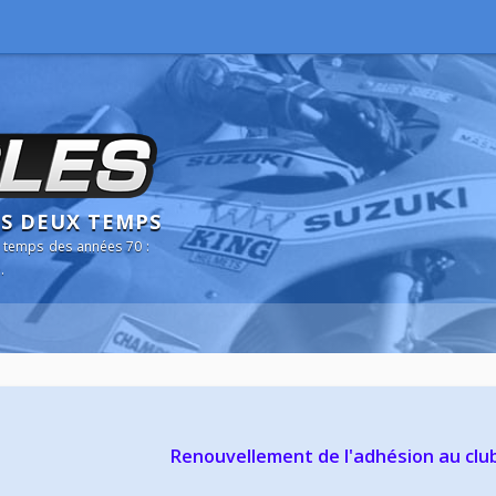
NS DEUX TEMPS
 temps des années 70 :
.
Renouvellement de l'adhésion au clu