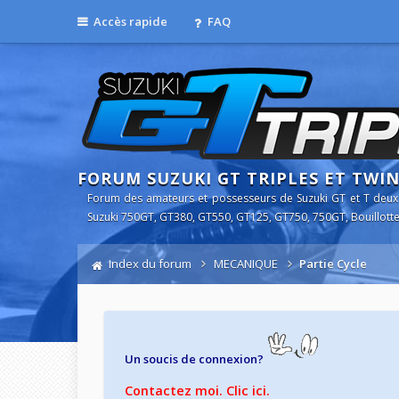
Accès rapide
FAQ
FORUM SUZUKI GT TRIPLES ET TWI
Forum des amateurs et possesseurs de Suzuki GT et T deux
Suzuki 750GT, GT380, GT550, GT125, GT750, 750GT, Bouillotte
Index du forum
MECANIQUE
Partie Cycle
Un soucis de connexion?
Contactez moi. Clic ici.