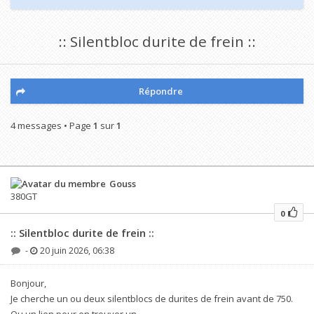
:: Silentbloc durite de frein ::
Répondre
4 messages • Page
1
sur
1
Gouss
380GT
0
:: Silentbloc durite de frein ::
-
20 juin 2026, 06:38
Bonjour,
Je cherche un ou deux silentblocs de durites de frein avant de 750.
Ou un lien pour en trouver un.