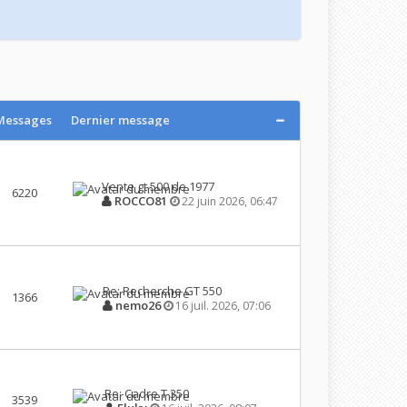
Messages
Dernier message
Vente gt 500 de 1977
6220
ROCCO81
22 juin 2026, 06:47
Re: Recherche GT 550
1366
nemo26
16 juil. 2026, 07:06
Re: Cadre T 350
3539