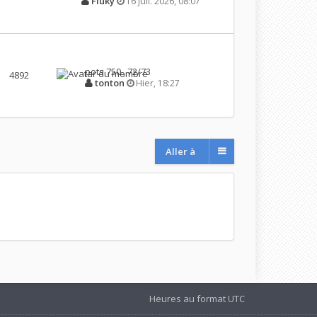
Fluky
16 juil. 2026, 08:07
pots 750 , 72/73
4892
tonton
Hier, 18:27
Aller à
Heures au format
UTC