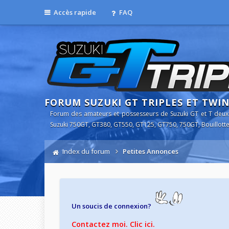
Accès rapide
FAQ
FORUM SUZUKI GT TRIPLES ET TWI
Forum des amateurs et possesseurs de Suzuki GT et T deux
Suzuki 750GT, GT380, GT550, GT125, GT750, 750GT, Bouillotte
Index du forum
Petites Annonces
Un soucis de connexion?
Contactez moi. Clic ici.