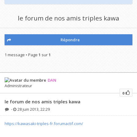
le forum de nos amis triples kawa
Répondre
1 message • Page
1
sur
1
DAN
Administrateur
0
le forum de nos amis triples kawa
-
28 juin 2013, 22:29
https://kawasaki-triples-fr.forumactif.com/