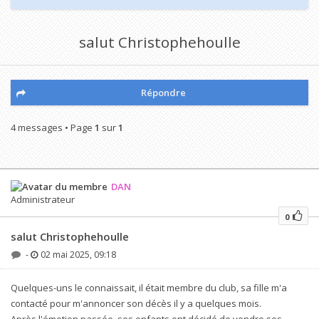
salut Christophehoulle
Répondre
4 messages • Page
1
sur
1
DAN
Administrateur
0
salut Christophehoulle
-
02 mai 2025, 09:18
Quelques-uns le connaissait, il était membre du club, sa fille m'a
contacté pour m'annoncer son décès il y a quelques mois.
Après l'émotion passée, ses enfants ont décidé de vendre ses