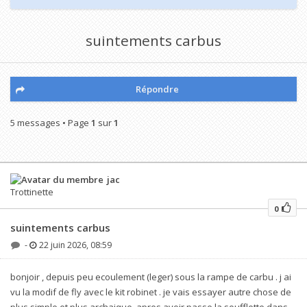
suintements carbus
Répondre
5 messages • Page
1
sur
1
jac
Trottinette
0
suintements carbus
-
22 juin 2026, 08:59
bonjoir , depuis peu ecoulement (leger) sous la rampe de carbu . j ai
vu la modif de fly avec le kit robinet . je vais essayer autre chose de
plus simple et plus archaique. apres avoir passe la soufflette dans