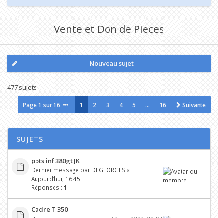
Vente et Don de Pieces
Nouveau sujet
477 sujets
Page
1
sur
16
1
2
3
4
5
…
16
Suivante
SUJETS
pots inf 380gt JK
Dernier message par
DEGEORGES
«
Aujourd’hui, 16:45
Réponses :
1
Cadre T 350