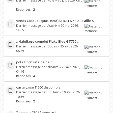
Dernier message par
Fluky
«
16 juil. 2026, 08:07
Réponses :
2
Vends Casque (quasi neuf) SHOEI NXR 2 - Taille S ;
Dernier message par
Asterix
«
20 mai 2026,
14:55
:: Habillage complet Flake Blue GT750 ::
Dernier message par
Gouss
«
25 avr. 2026,
08:39
pots T 500 refait à neuf
Dernier message par
alicante
«
23 avr. 2026,
04:16
Réponses :
4
carte grise T 500 disponible
Dernier message par
Bruiteur
«
19 avr. 2026,
10:59
Réponses :
2
Tambour 750 J à vendre !