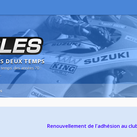
NS DEUX TEMPS
 temps des années 70 :
.
s
Renouvellement de l'adhésion au clu