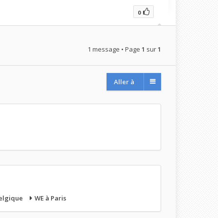
0
1 message • Page
1
sur
1
Aller à
elgique
WE à Paris