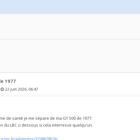
de 1977
-
22 juin 2026, 06:47
eme de santé je me sépare de ma GT 500 de 1977.
ien du LBC ci dessous si cela interresse quelqu'un.
ncoin.fr/ad/motos/3208678536