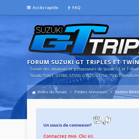
Accès rapide
FAQ
FORUM SUZUKI GT TRIPLES ET TWI
Forum des amateurs et possesseurs de Suzuki GT et T deux
Suzuki 750GT, GT380, GT550, GT125, GT750, 750GT, Bouillotte
Index du forum
Petites Annonces
Ventes Moto
Un soucis de connexion?
Contactez moi. Clic ici.