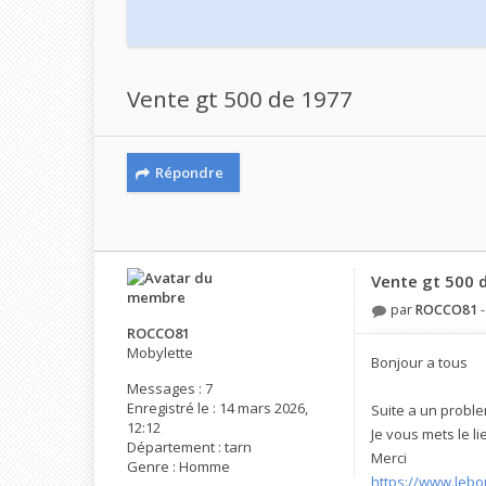
Vente gt 500 de 1977
Répondre
Vente gt 500 
par
ROCCO81
ROCCO81
Mobylette
Bonjour a tous
Messages :
7
Enregistré le :
14 mars 2026,
Suite a un probl
12:12
Je vous mets le l
Département :
tarn
Merci
Genre :
Homme
https://www.lebo