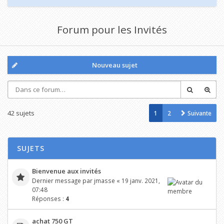
Forum pour les Invités
Nouveau sujet
42 sujets
1
2
Suivante
SUJETS
Bienvenue aux invités
Dernier message par
jmasse
«
19 janv. 2021,
07:48
Réponses :
4
achat 750 GT